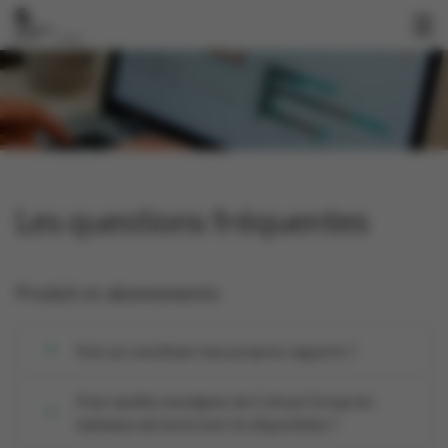
Les questions fréquentes
Produit et abonnements
Puis-je constituer mes propres rapports ?
Pour quelles enseignes de Colruyt Group les
tableaux de bord sont-ils disponibles ?