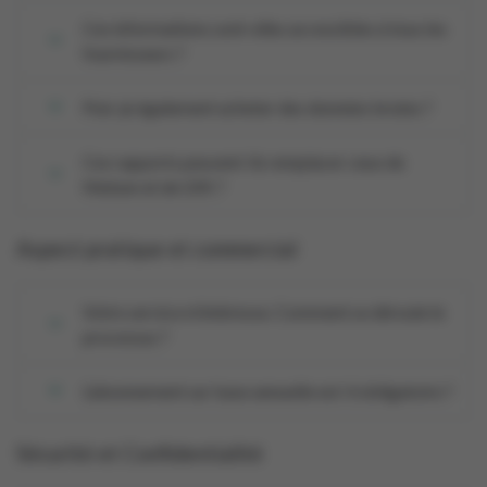
Ces informations sont-elles accessibles à tous les
fournisseurs ?
Puis-je également acheter des données brutes ?
Ces rapports peuvent-ils remplacer ceux de
Nielsen et de GfK ?
Aspect pratique et commercial
Votre service m’intéresse. Comment se déroule le
processus ?
L’abonnement sur base annuelle est-il obligatoire ?
Sécurité et Confidentialité