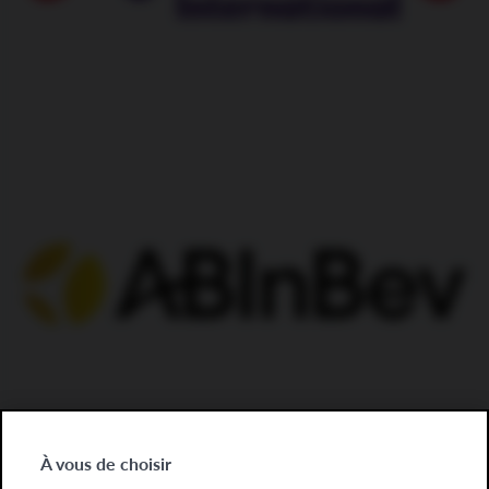
À vous de choisir