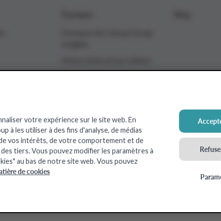
À propos
Blog
ts
À propos de Colruyt Group
Insights
Notre vision et nos valeurs
Découvrez notre méthode
de travail
nnaliser votre expérience sur le site web. En
Accepte
 à les utiliser à des fins d'analyse, de médias
 de vos intérêts, de votre comportement et de
ts24
OKay
Spar
Xtra
Refuser
c des tiers. Vous pouvez modifier les paramètres à
kies" au bas de notre site web. Vous pouvez
atière de cookies
Paramè
 Colruyt Group
2026
Conditions d’utilisation
Politique e