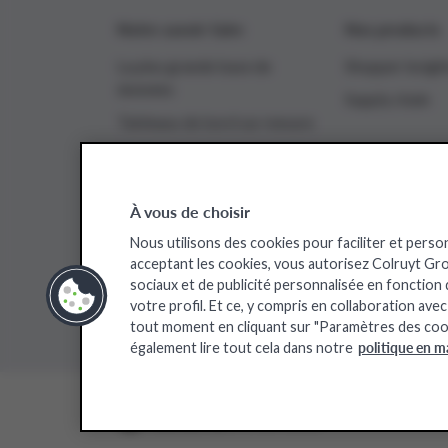
Notre savoir-faire
Nos products
La plus grande base de
Shopper insigh
données
Supply chain
Tableaux de bord sur mesure
Analyses en temps quasi réel
À vous de choisir
Nous utilisons des cookies pour faciliter et perso
Sites web de Colruyt Group
acceptant les cookies, vous autorisez Colruyt Group
sociaux et de publicité personnalisée en fonction
Bio-Planet
Collect&Go
Colruyt
Da
votre profil. Et ce, y compris en collaboration ave
tout moment en cliquant sur "Paramètres des coo
politique en m
également lire tout cela dans notre
©