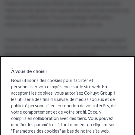
l’impact est un peu plus limité, mais une grande partie des
clients devrait ajuster leur quantité d’achat ou leur nombre de
références différentes. Pouvoir mélanger différentes
références semble être un avantage dans ce cas.
Comme solution intermédiaire pour encore évaluer l'impact
business de cette décision, vous pourriez également prévoir
une promotion sur ces différentes références.
À vous de choisir
Nous utilisons des cookies pour faciliter et
personnaliser votre expérience sur le site web. En
acceptant les cookies, vous autorisez Colruyt Group à
les utiliser à des fins d'analyse, de médias sociaux et de
publicité personnalisée en fonction de vos intérêts, de
votre comportement et de votre profil. Et ce, y
Questions fréquemment posées
compris en collaboration avec des tiers. Vous pouvez
modifier les paramètres à tout moment en cliquant sur
Vous cherchez plus d’informations sur nos services ?
"Paramètres des cookies" au bas de notre site web.