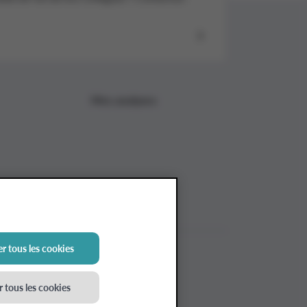
Mes analyses
r tous les cookies
 tous les cookies