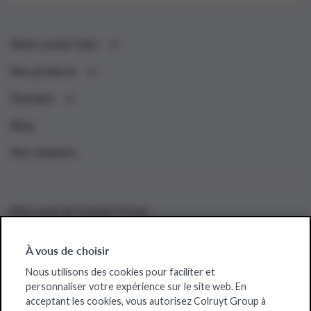
Notre savoir-faire
Nos products
À propos
Blog
Mes analyses
Sites web de Colruyt Group
Bio-Planet
À vous de choisir
Collect&Go
Nous utilisons des cookies pour faciliter et
personnaliser votre expérience sur le site web. En
Colruyt
acceptant les cookies, vous autorisez Colruyt Group à