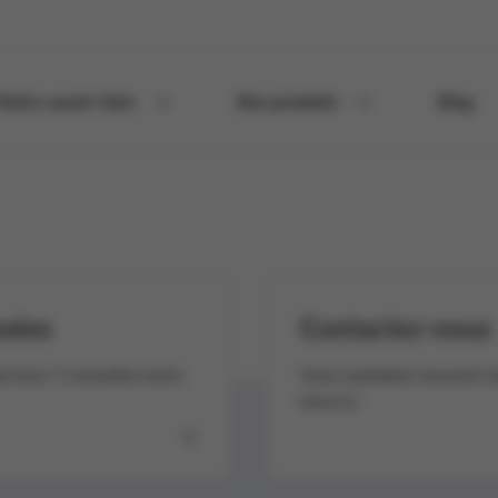
Notre savoir-faire
Nos produits
Blog
sées
Contactez-nous
ervices ? Consultez notre
Vous souhaitez recevoir l’
nous ici.