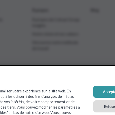
À propos
Blog
ts
À propos de Colruyt Group
Insights
Notre vision et nos valeurs
Découvrez notre méthode
de travail
ts24
OKay
Spar
Xtra
nnaliser votre expérience sur le site web. En
Accepte
 à les utiliser à des fins d'analyse, de médias
 de vos intérêts, de votre comportement et de
Refuser
c des tiers. Vous pouvez modifier les paramètres à
 Colruyt Group
2026
Conditions d’utilisation
Politique e
kies" au bas de notre site web. Vous pouvez