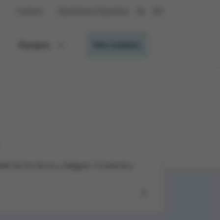
Contact
Questions fréquentes
NL
EN
À propos
Mes analyses
aide de l’un de nos collègues ? Contactez-