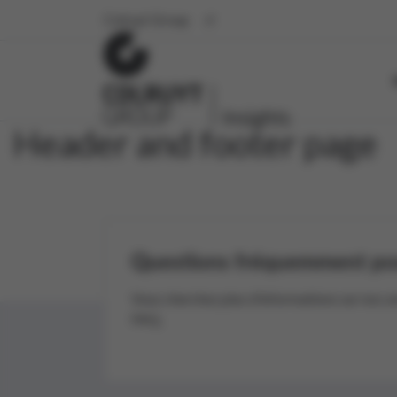
Colruyt Group
Header and footer page
Questions fréquemment po
Vous cherchez plus d’informations sur nos s
FAQ.