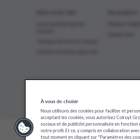
Notre savoir-faire
Nos products
La plus grande base de
Shopper insigh
données
Supply chain
Tableaux de bord sur mesure
Analyses en temps quasi réel
Sites web de Colruyt Group
Bio-Planet
Collect&Go
Colruyt
Da
À vous de choisir
Nous utilisons des cookies pour faciliter et perso
acceptant les cookies, vous autorisez Colruyt Group
sociaux et de publicité personnalisée en fonction
votre profil. Et ce, y compris en collaboration ave
©
tout moment en cliquant sur "Paramètres des coo