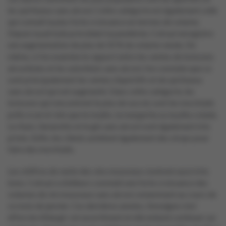
les spiritueux sans alcool. Cette catégorie est également celle
qui connaît la plus forte croissance en termes de volume.
Depuis la période précédant la pandémie, Colruyt enregistre
une augmentation de plus de 50 % du volume vendu. De
même, si l’on examine le rapport entre les ventes de boissons
alcoolisées et les substituts sans alcool, l’on constate que ce
sont principalement les ventes d’apéritifs et de spiritueux
sans alcool qui ont augmenté. Dans cette catégorie, les
boissons qui rencontrent le plus de succès sont les mocktails
prêts à servir tels que le mojito, la margarita ou la piña colada.
Le rhum, l’amaretto et le gin sans alcool sont également très
prisés. Enfin, les clients achètent également des sirops pour
faire des mocktails.
Les chiffres de vente des vins mousseux s’avèrent aussi très
bons. Colruyt a d’ailleurs constaté une forte croissance des
volumes de vin mousseux sans alcool, notamment au cours de
ce mois de janvier. Ces dernières années, l’enseigne s’est
efforcée d’élargir cet assortiment et elle entend continuer sur