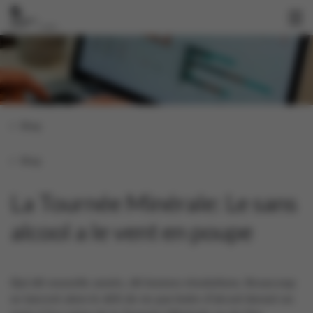
Blog
Blog
La Tournée Minérale: Le sans
alcool a le vent en poupe
Qui dit nouvelle année, dit bonnes résolutions. Beaucoup
se lancent alors le défi de ne pas boire d’alcool durant un