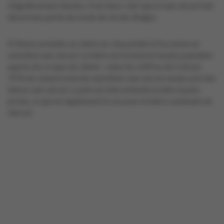
singulièrement élevées. Il est donc clair que le sans alcool fait
désormais partie du mode de vie des Belges.
À l’heure actuelle, un client sur cinq achète à l’occasion un
substitut sans alcool. La bière est la boisson la plus populaire
auprès de ce type de clients : selon les chiffres de Colruyt,
70 % du volume total de substituts sans alcool vendu sont des
bières sans alcool. La pils est bien entendu la bière la plus
prisée, ce qui est également le cas pour la bière contenant de
l’alcool.