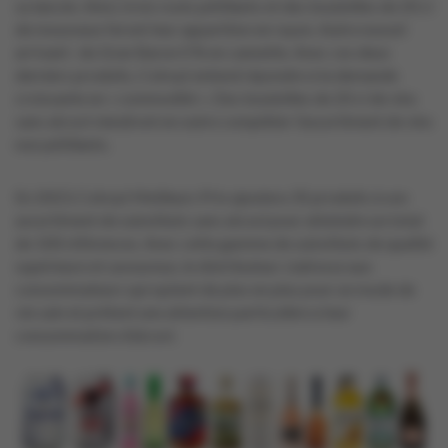
sa lancée. Ainsi, trois rosés pétillants et des bouteilles de 20 cl
de mousseux feront leur apparition en rayon. Autre nouvel
arrivant : du Gran Baron 0 % en cannette. Avec ces deux
derniers produits, Colruyt entend répondre à la demande
croissante en « commodité ». Des bouteilles de 20 cl de vins
sans alcool viendront en outre compléter l’assortiment de vins
non pétillants.
En 2023, Colruyt Meilleurs Prix ajoutera 35 produits à son
assortiment de substituts sans alcool pour atteindre un total
de 100 références. Avec cette gamme de substituts de qualité
supérieure et savoureux, le distributeur s’adresse aux
consommateurs qui optent de plus en plus pour un mode de
vie sain et prêtent une attention particulière à leur
consommation d’alcool.