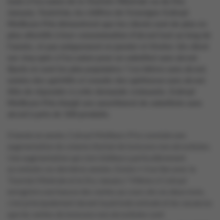
mois à l’occasion de la Tournée Minérale ou du Dry
January. Toutefois, les chiffres de l’enseigne Colruyt
Meilleurs Prix démontrent que les clients sont de plus en
plus attentifs à leur consommation d’alcool tout au long de
l’année, et pas uniquement en janvier et février. Un client
sur cinq opte à l’occasion pour un substitut sans alcool.
Quels en sont les plus populaires ? Les bières sans alcool,
suivies des apéritifs et ensuite des spiritueux sans alcool.
Afin de répondre à cette demande croissante, Colruyt
Meilleurs Prix élargit son assortiment de substituts sans
alcool à près de 100 produits.
D’année en année, Colruyt Meilleurs Prix constate une
augmentation du volume d’achat de boissons non alcoolisées.
Une augmentation qui s’est d’ailleurs particulièrement
accentuée ces dernières années. Existe-t-il un lien avec la
Tournée Minérale et le Dry January ? Même si Colruyt
enregistre une hausse des ventes au cours de ces deux mois,
c’est principalement durant la période estivale et les vacances
que les ventes de boissons non alcoolisées sont