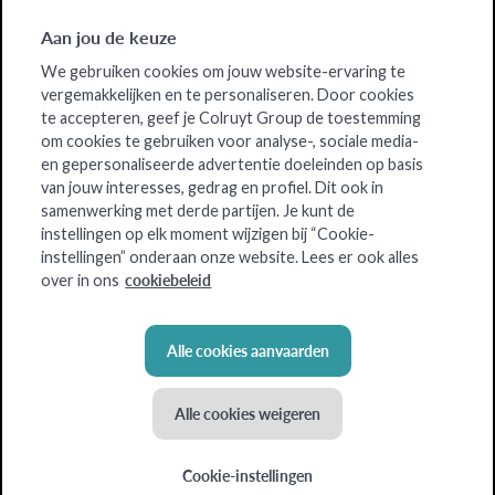
Wie we zijn
Aan jou de keuze
Blog
We gebruiken cookies om jouw website-ervaring te
vergemakkelijken en te personaliseren. Door cookies
Mijn inzichten
te accepteren, geef je Colruyt Group de toestemming
om cookies te gebruiken voor analyse-, sociale media-
en gepersonaliseerde advertentie doeleinden op basis
van jouw interesses, gedrag en profiel. Dit ook in
Colruyt Group websites
samenwerking met derde partijen. Je kunt de
instellingen op elk moment wijzigen bij “Cookie-
Bio-Planet
instellingen” onderaan onze website. Lees er ook alles
cookiebeleid
over in ons
Collect&Go
Colruyt
Alle cookies aanvaarden
Dats24
OKay
Alle cookies weigeren
Spar
Cookie-instellingen
Xtra