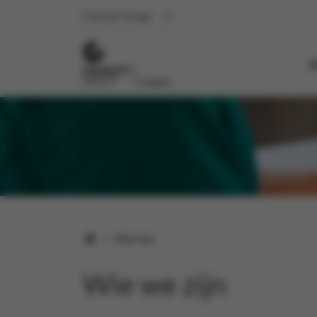
Colruyt Group
O
Over ons
Wie we zijn