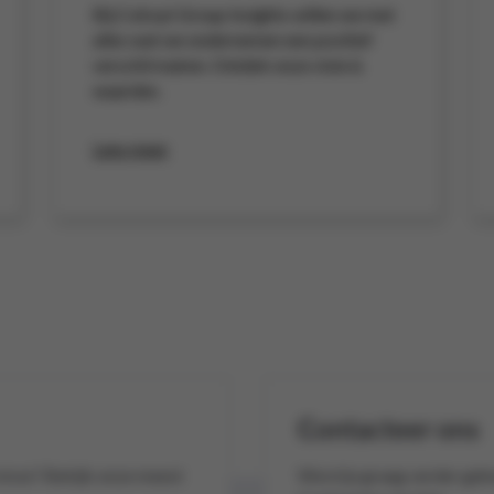
Bij Colruyt Group Insights willen we met
alles wat we ondernemen een positief
verschil maken. Ontdek onze visie &
waarden.
Lees meer
Contacteer ons
vices? Bekijk onze meest
Word je graag verder geho