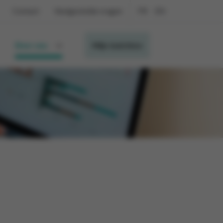
Contact
Veelgestelde vragen
FR
EN
Over ons
Mijn inzichten