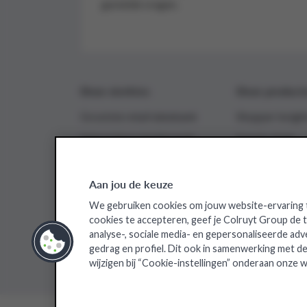
gestelde vragen.
Onze sterktes
Onze product
Grootste retail databank
Shopper insigh
Interactieve dashboards
Supply chain
Near realtime analyses
Aan jou de keuze
We gebruiken cookies om jouw website-ervaring t
Colruyt Group websites
cookies te accepteren, geef je Colruyt Group de
analyse-, sociale media- en gepersonaliseerde adv
Bio-Planet
Collect&Go
Colruyt
Da
gedrag en profiel. Dit ook in samenwerking met de
wijzigen bij “Cookie-instellingen” onderaan onze w