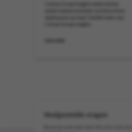
Colruyt Group Insights biedt merken
unieke klanten inzichten via interactieve
dashboards op maat. Ontdek meer over
Colruyt Group Insights.
Lees meer
Veelgestelde vragen
Ben je op zoek naar meer info over onze ser