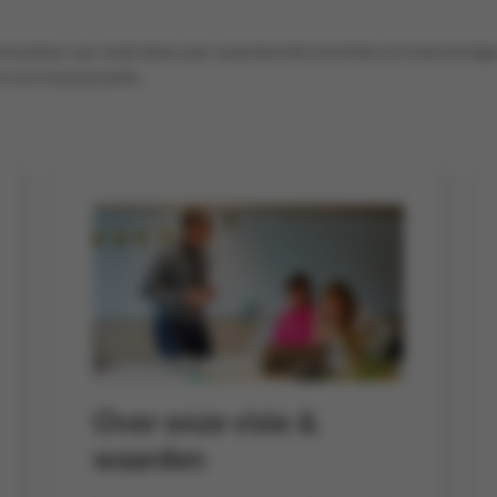
 omzetten van retail data naar waardevolle inzichten en toekomstg
t en transparantie.
Over onze visie &
waarden