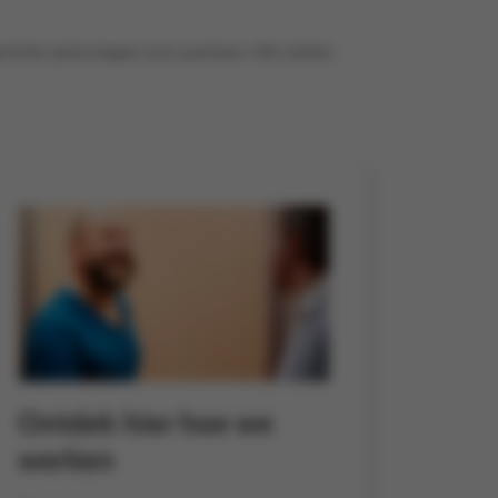
erichte oplossingen voor partners. We zetten
Ontdek hier hoe we
werken