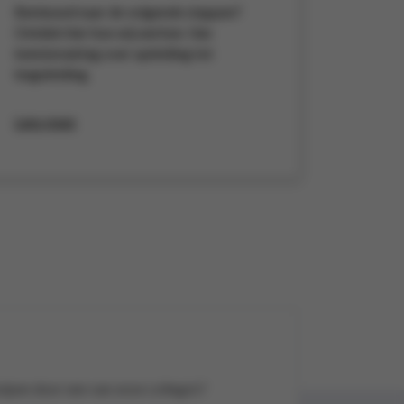
Benieuwd naar de volgende stappen?
Ontdek hier hoe wij werken. Van
kennismaking over opleiding tot
begeleiding.
Lees meer
lpen door een van onze collega’s?