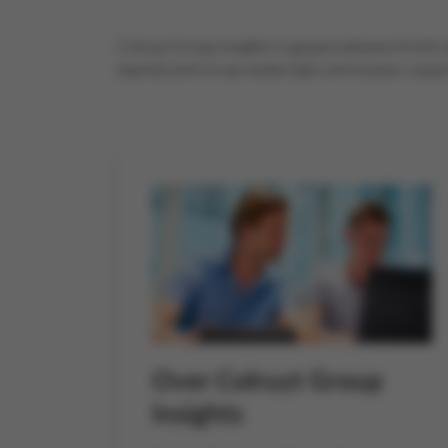
Colruyt Group Insights is gespecialiseerd in het
daarbij sterk in op wederzijds vertrouwen, respec
Over Colruyt Group
Insights