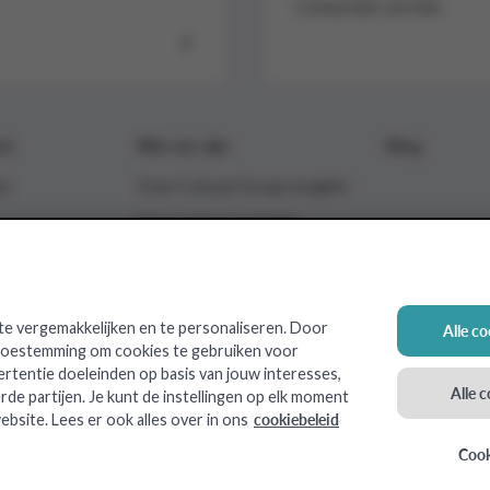
Contacteer ons hier.
en
Wie we zijn
Blog
ts
Over Colruyt Group Insights
Onze visie & waarden
Hoe wij werken
e vergemakkelijken en te personaliseren. Door
Alle c
 toestemming om cookies te gebruiken voor
ertentie doeleinden op basis van jouw interesses,
ts24
OKay
Spar
Xtra
Alle 
rde partijen. Je kunt de instellingen op elk moment
cookiebeleid
ebsite. Lees er ook alles over in ons
Cook