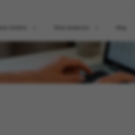
nze sterktes
Onze producten
Blog