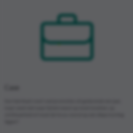
Case
Een fabrikant voert veel promoties uit gedurende een jaar,
maar weet niet waar hij het meest op moet inzetten: op
zichtbaarheid of moet de focus vooral op een diepe korting
liggen?