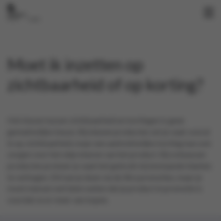
Moet ik inzetten op
zichtbaarheid of op korting?
Het kiezen tussen zichtbaarheid en kortingen is geen
gemakkelijke keuze. Bij nieuwe producten zet je vaak vooral
in op zichtbaarheid, maar een aantrekkelijke korting kan ook
zorgen voor het uitproberen van het product. Bij volwassen
producten probeer je vaak het gebruik bij bestaande klanten
te verhogen. Dit kan je doen via de Xtra promoties, maar je
moet mensen wel laten weten dat je product in promotie is
voordat ze er meer van kopen.