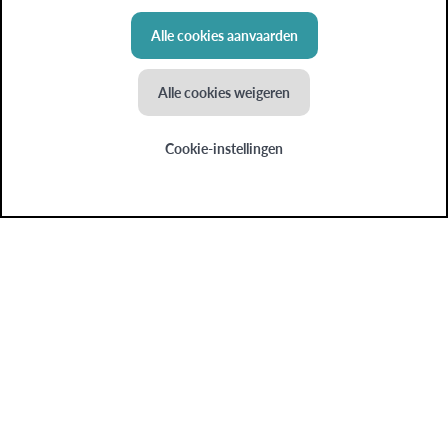
Word je graag verder geholpen door een van onze
collega’s? Contacteer ons hier.
Alle cookies aanvaarden
Alle cookies weigeren
Cookie-instellingen
Onze sterktes
Onze producten
Wie we zijn
Blog
Mijn inzichten
Colruyt Group websites
Bio-Planet