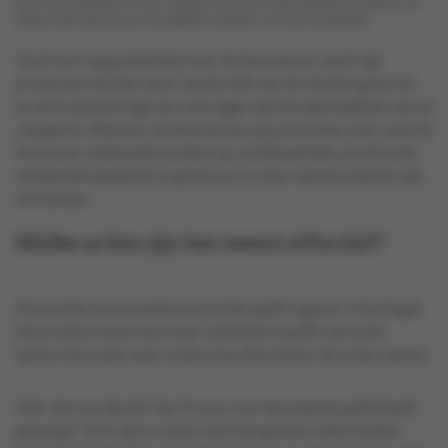
Bron van de tabellen: in het ‘Category Overview’ (beschikbaar in het Basic en
Advanced Pack), ga naar het tabblad ‘Category' of 'Is there potential'.
Toch is er nog potentieel voor de leverancier, want zijn
producten worden door slechts 8% van de klanten gekocht,
en de frequentie ligt een stuk lager dan het gemiddelde van de
categorie. Wanneer de leverancier een promotie voert, kan hij
het beste voldoende inzetten op zichtbaarheid, om de actie
voldoende aandacht te geven en zo meer nieuwe klanten aan
te trekken.
Welke acties zijn het meest effectief?
Al je acties kun je analyseren in het uplift rapport. Hoe hoger
het product staat, hoe meer artikelen in uplift verkocht
waren; hoe meer naar rechts, hoe effectiever de acties waren.
Hier zien we dat de Top Promo voor het meeste uplift heeft
gezorgd. Toch zijn er acties met een grotere effectiviteit,