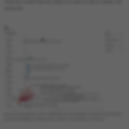
zoals de Combi Max uit viality 21, maar er zijn er minder van
verkocht.
Bron van de tabellen: in het ‘Uplift Report’ (beschikbaar in het Premium Pack),
ga naar het tabblad ‘Compare promotions’ en selecteer ‘insertion’.