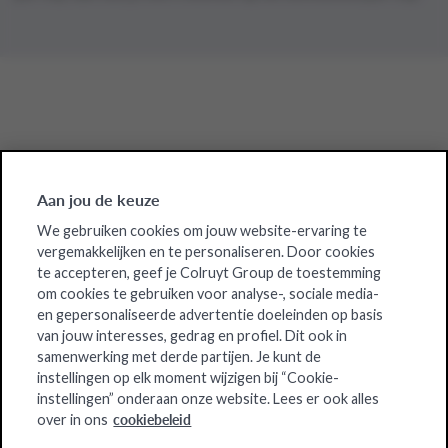
Aan jou de keuze
Veelgestelde vragen
We gebruiken cookies om jouw website-ervaring te
Ben je op zoek naar meer info over onze services?
vergemakkelijken en te personaliseren. Door cookies
Bekijk onze meest gestelde vragen.
te accepteren, geef je Colruyt Group de toestemming
om cookies te gebruiken voor analyse-, sociale media-
en gepersonaliseerde advertentie doeleinden op basis
van jouw interesses, gedrag en profiel. Dit ook in
samenwerking met derde partijen. Je kunt de
instellingen op elk moment wijzigen bij “Cookie-
instellingen” onderaan onze website. Lees er ook alles
Contacteer ons
cookiebeleid
over in ons