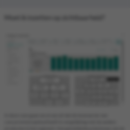
Moet ik inzetten op zichtbaarheid?
In deze case gaan we ervan uit dat de leverancier een
concurrerend aanbod heeft in vergelijking met de andere
producten in het segment. Het gemiddelde prijsniveau van de