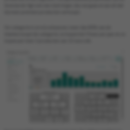
leverancier ligt ook een stuk hoger, dus we gaan ervan uit dat
hij meer premium producten verkoopt.
De categorie is al vrij volwassen, meer dan 80% van de
klanten koopt de categorie, ze kopen het 9 keer per jaar en ze
kopen per keer 2 producten van 3.5 euro elk.