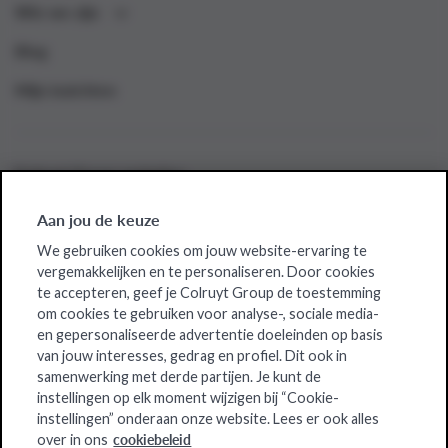
Wie we zijn
Blog
Mijn inzichten
Colruyt Group websites
Bio-Planet
Aan jou de keuze
We gebruiken cookies om jouw website-ervaring te
Collect&Go
vergemakkelijken en te personaliseren. Door cookies
Colruyt
te accepteren, geef je Colruyt Group de toestemming
om cookies te gebruiken voor analyse-, sociale media-
Dats24
en gepersonaliseerde advertentie doeleinden op basis
van jouw interesses, gedrag en profiel. Dit ook in
OKay
samenwerking met derde partijen. Je kunt de
instellingen op elk moment wijzigen bij “Cookie-
Spar
instellingen” onderaan onze website. Lees er ook alles
cookiebeleid
over in ons
Xtra