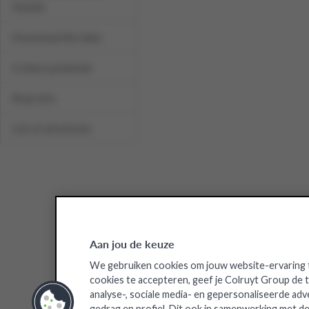
Details
Download the data
Is there potential
Shop info
List of all articles
Aan jou de keuze
We gebruiken cookies om jouw website-ervaring t
cookies te accepteren, geef je Colruyt Group de
analyse-, sociale media- en gepersonaliseerde adv
gedrag en profiel. Dit ook in samenwerking met de