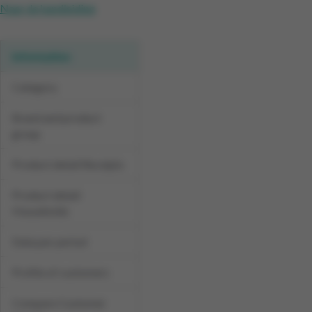
Naar de handleiding
Information
Category
Brand and product
group
Product detail Receipts
Product detail
Households
Data per period
Profile of customers
Compare Customer