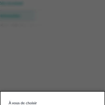
Vers le manuel
Information
Collect&Go Sales data
New customers & repeat
À vous de choisir