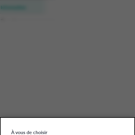
Information
Overview
Receptions
Details of receptions
% Error
Quality SSCC Labels
Quality SSCC Labels Details
Faulty Order Supp
À vous de choisir